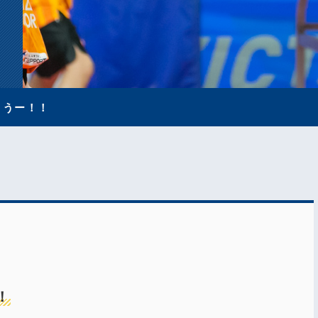
とうー！！
！