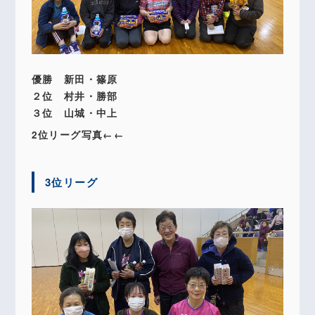
優勝 新田・篠原
２位 村井・勝部
３位 山城・中上
2位リーグ写真←←
3位リーグ