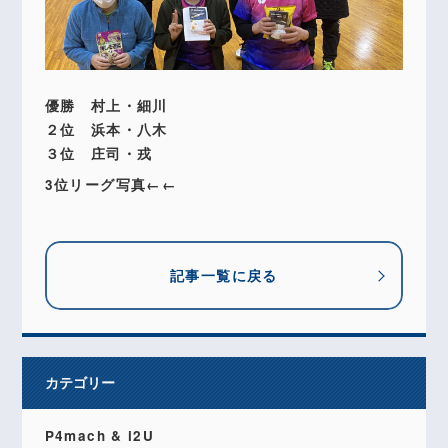
優勝 村上・細川
２位 浜本・八木
３位 庄司・戎
3位リーグ写真←←
記事一覧に戻る
カテゴリー
P4mach & i2U